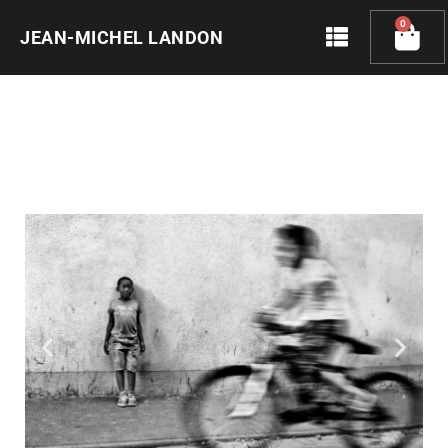
Skip
0
Cart
to
JEAN-MICHEL LANDON
content