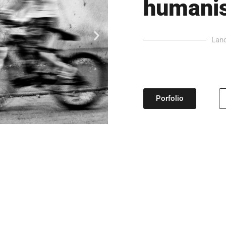
humanis
Land
Porfolio