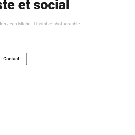
te et social
on Jean-Michel, Linstable photographie
Contact