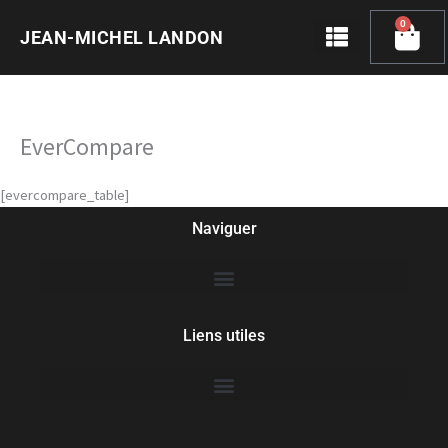
Skip
0
Cart
to
JEAN-MICHEL LANDON
content
EverCompare
[evercompare_table]
Naviguer
Liens utiles