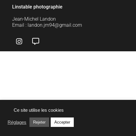
Linstable photographie
Jean-Michel Landon
Email : landon.jm94@gmail.com
I
C
n
o
s
m
t
m
a
e
g
n
r
t
a
-
m
a
l
t
Ce site utilise les cookies
Réglages
Rejeter
Accepter