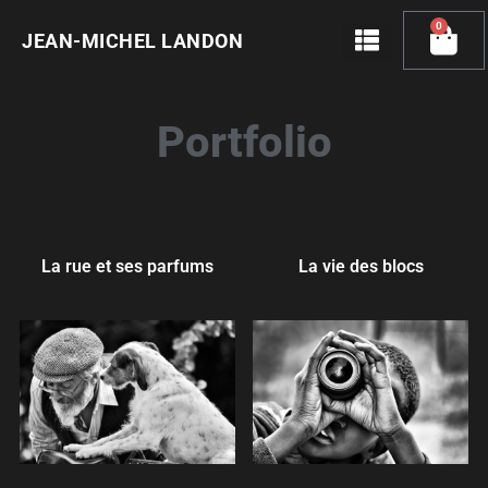
Skip
0
Cart
to
JEAN-MICHEL LANDON
content
Portfolio
La rue et ses parfums
La vie des blocs