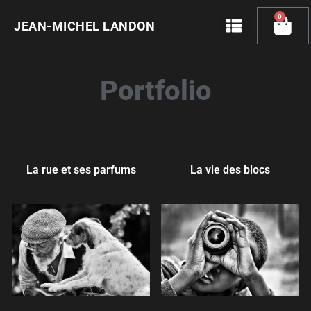
Skip
0
Cart
to
JEAN-MICHEL LANDON
content
Portfolio
La rue et ses parfums
La vie des blocs