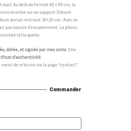
t bas). Au delà du format 60 x 90 cm, la
contrecollée sur un support Dibond
ssis dorsal rentrant 30×20 cm . Avec ce
vez pas besoin d’encadrement. La photo
ccrochée telle quelle.
e, datée, et signée par mes soins
. Elle
tificat d’authenticité
.
erci de m’écrire via la page “contact”.
Commander