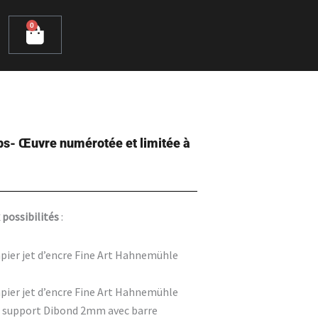
0
Cart
ps- Œuvre numérotée et limitée à
 possibilités
:
pier jet d’encre Fine Art Hahnemühle
pier jet d’encre Fine Art Hahnemühle
n support Dibond 2mm avec barre