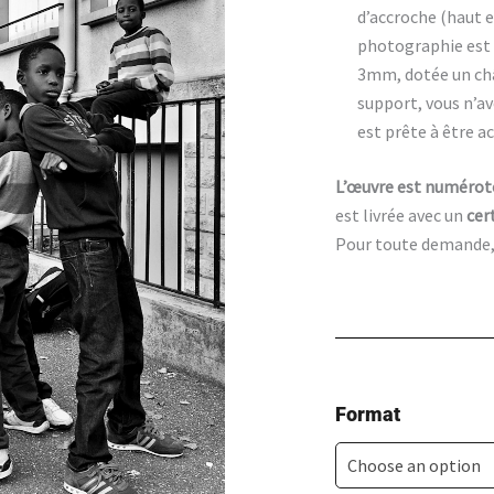
d’accroche (haut e
photographie est 
3mm, dotée un châ
support, vous n’a
est prête à être a
L’œuvre est numéroté
est livrée avec un
cer
Pour toute demande, m
Au
Format
bon
vieux
temps-