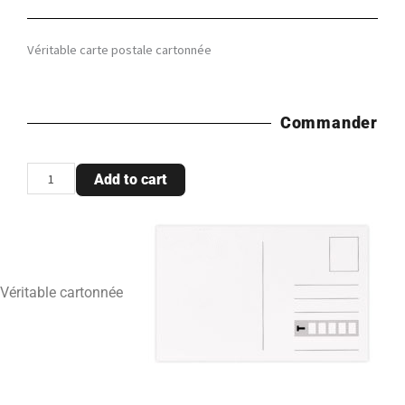
Véritable carte postale cartonnée
Commander
Carte
Add to cart
postale
"le
petit
prince"
quantity
Véritable cartonnée