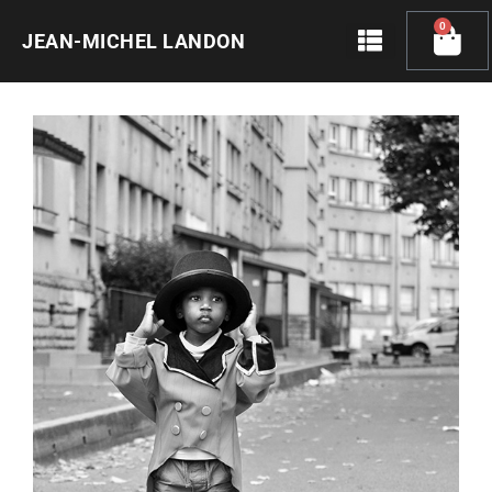
Skip
0
Cart
to
JEAN-MICHEL LANDON
content