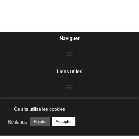
Naviguer
Liens utiles
Ce site utilise les cookies
Linstable photographie
Réglages
Rejeter
Accepter
Jean-Michel Landon
Email : landon.jm94@gmail.com